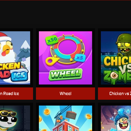
n Road Ice
Wheel
Chicken vs