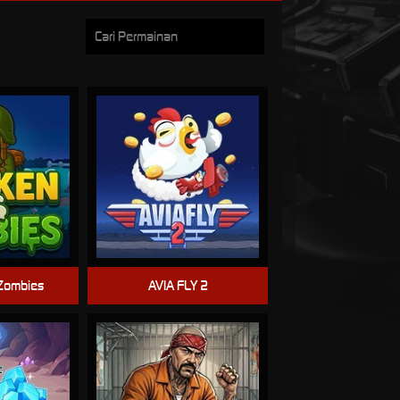
 Zombies
AVIA FLY 2