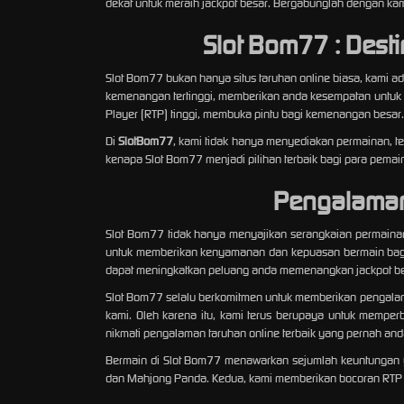
dekat untuk meraih jackpot besar. Bergabunglah dengan ka
Slot Bom77 : Des
Slot Bom77 bukan hanya situs taruhan online biasa, kami
kemenangan tertinggi, memberikan anda kesempatan untuk p
Player (RTP) tinggi, membuka pintu bagi kemenangan besar.
Di
SlotBom77
, kami tidak hanya menyediakan permainan, 
kenapa Slot Bom77 menjadi pilihan terbaik bagi para pema
Pengalaman
Slot Bom77 tidak hanya menyajikan serangkaian permainan s
untuk memberikan kenyamanan dan kepuasan bermain bagi p
dapat meningkatkan peluang anda memenangkan jackpot be
Slot Bom77 selalu berkomitmen untuk memberikan pengala
kami. Oleh karena itu, kami terus berupaya untuk mempe
nikmati pengalaman taruhan online terbaik yang pernah and
Bermain di Slot Bom77 menawarkan sejumlah keuntungan yan
dan Mahjong Panda. Kedua, kami memberikan bocoran RTP