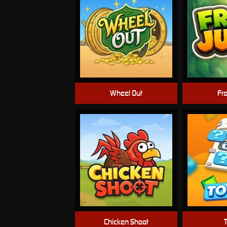
Wheel Out
Fr
Chicken Shoot