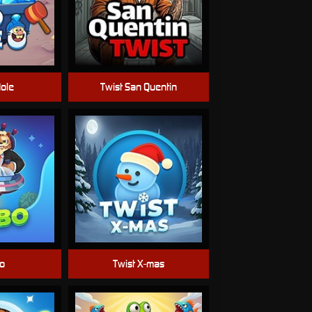
ole
Twist San Quentin
o
Twist X-mas