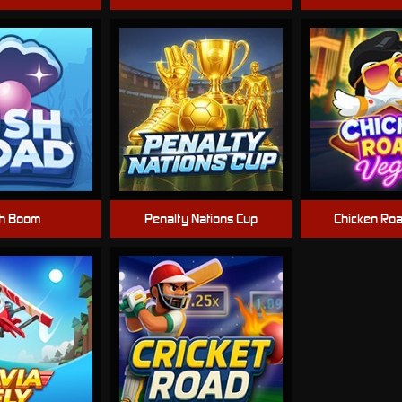
sh Boom
Penalty Nations Cup
Chicken Ro