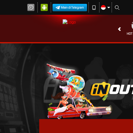
Main di Telegram
HOT