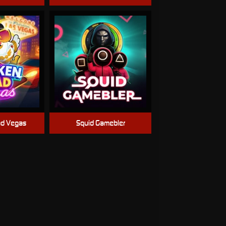
ad Vegas
Squid Gamebler