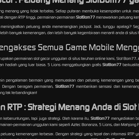
ang menang yang tidak terbatas. Setiap putaran membuka kesempatan untuk m
kali dengan RTP tinggi, permainan-permainan
SlotBom77
menawarkan peluang kem
tuk meningkatkan peluang anda memenangkan jackpot. Jadi, tunggu apalagi? S
 lebih banyak kemenangan, dan lebih banyak kegembiraan menanti anda di situs 
engakses Semua Game Mobile Men
upakan permainan slot gacor unggulan di situs taruhan online kami, Slot Bom
n hadiah yang luar biasa. 5 Lions menggabungkan grafis
SlotBom77
berkuali
min pengalaman bermain yang memuaskan dan peluang kemenangan yang besar
t. Dengan beragam permainan,
SlotBom77
memberikan sensasi dan kemenangan
g tak terbandingkan!
n RTP : Strategi Menang Anda di Slo
eberuntungan, tapi juga strategi. Oleh karena itu,
SlotBom77
menyediakan bo
mainan-permainan unggulan kami seperti Aztec Bonanza, 5 Lions, dan Mahjong 
uang kemenangan terbesar. Dengan strategi yang tepat dan informasi RTP yan