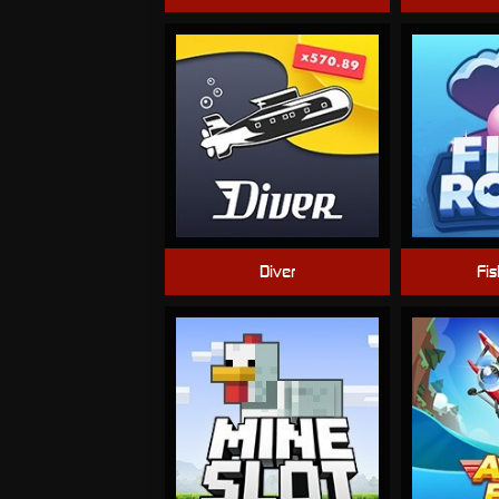
Diver
Fi