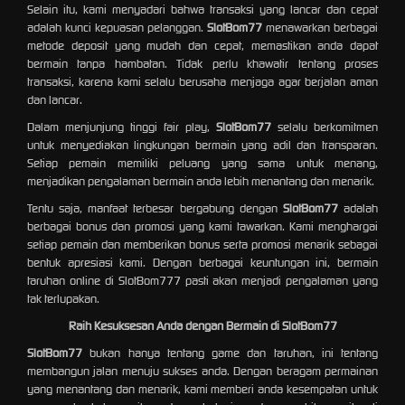
Selain itu, kami menyadari bahwa transaksi yang lancar dan cepat
adalah kunci kepuasan pelanggan.
SlotBom77
menawarkan berbagai
metode deposit yang mudah dan cepat, memastikan anda dapat
bermain tanpa hambatan. Tidak perlu khawatir tentang proses
transaksi, karena kami selalu berusaha menjaga agar berjalan aman
dan lancar.
Dalam menjunjung tinggi fair play,
SlotBom77
selalu berkomitmen
untuk menyediakan lingkungan bermain yang adil dan transparan.
Setiap pemain memiliki peluang yang sama untuk menang,
menjadikan pengalaman bermain anda lebih menantang dan menarik.
Tentu saja, manfaat terbesar bergabung dengan
SlotBom77
adalah
berbagai bonus dan promosi yang kami tawarkan. Kami menghargai
setiap pemain dan memberikan bonus serta promosi menarik sebagai
bentuk apresiasi kami. Dengan berbagai keuntungan ini, bermain
taruhan online di SlotBom777 pasti akan menjadi pengalaman yang
tak terlupakan.
Raih Kesuksesan Anda dengan Bermain di SlotBom77
SlotBom77
bukan hanya tentang game dan taruhan, ini tentang
membangun jalan menuju sukses anda. Dengan beragam permainan
yang menantang dan menarik, kami memberi anda kesempatan untuk