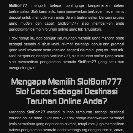
SlotBom77
mengerti betapa pentingnya kenyamanan dalam
bertransaksi. Oleh karena itu, kami menawarkan berbagai macam jenis
deposit untuk memudahkan anda dalam bertransaksi. Dengan proses
yang mudah dan cepat, SlotBom777 siap memberikan anda
pengalaman bermain taruhan online yang tak terlupakan.
Tidak hanya itu, ada banyak keuntungan menarik yang menanti anda
sebagai pemain di situs kami. Nikmati berbagai bonus dan promosi
yang kami tawarkan serta rasakan sensasi bermain yang asli dan fair.
Mari bergabung dengan SlotBom777, situs taruhan online yang selalu
siap memberikan pengalaman bermain
SlotBom77
yang seru dan
menguntungkan!
Mengapa Memilih SlotBom777
Slot Gacor Sebagai Destinasi
Taruhan Online Anda?
Mengapa
SlotBom77
menjadi pilihan sempurna sebagai destinasi
taruhan online anda? SlotBom777 tidak hanya menawarkan berbagai
jenis permainan yang dapat anda nikmati, tetapi kami juga memastikan
bahwa pengalaman bermain anda berlangsung dengan lancar, aman,