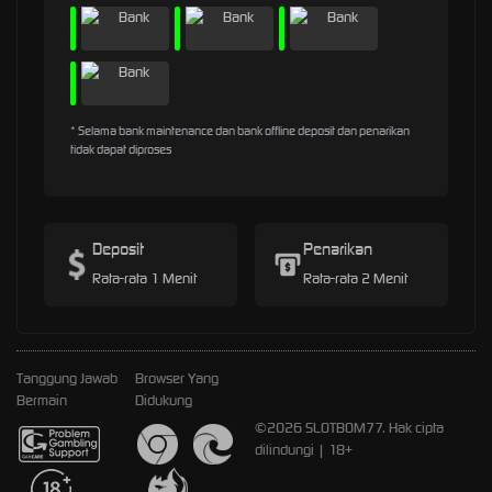
* Selama bank maintenance dan bank offline deposit dan penarikan
tidak dapat diproses
Deposit
Penarikan
Rata-rata 1 Menit
Rata-rata 2 Menit
Tanggung Jawab
Browser Yang
Bermain
Didukung
©2026 SLOTBOM77. Hak cipta
dilindungi | 18+