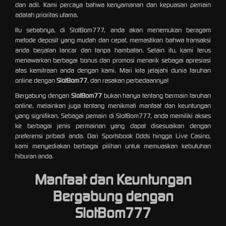
dan adil. Kami percaya bahwa kenyamanan dan kepuasan pemain
adalah prioritas utama.
Itu sebabnya, di SlotBom777, anda akan menemukan beragam
metode deposit yang mudah dan cepat, memastikan bahwa transaksi
anda berjalan lancar dan tanpa hambatan. Selain itu, kami terus
menawarkan berbagai bonus dan promosi menarik sebagai apresiasi
atas kemitraan anda dengan kami. Mari kita jelajahi dunia taruhan
online dengan
SlotBom77
, dan rasakan perbedaannya!
Bergabung dengan
SlotBom77
bukan hanya tentang bermain taruhan
online, melainkan juga tentang menikmati manfaat dan keuntungan
yang signifikan. Sebagai pemain di SlotBom777, anda memiliki akses
ke berbagai jenis permainan yang dapat disesuaikan dengan
preferensi pribadi anda. Dari Sportsbook Odds hingga Live Casino,
kami menyediakan berbagai pilihan untuk memuaskan kebutuhan
hiburan anda.
Manfaat dan Keuntungan
Bergabung dengan
SlotBom777