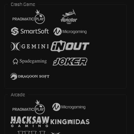
Crash Game
Arcade