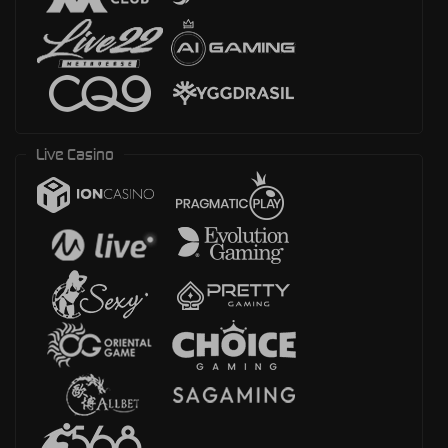
Live Casino