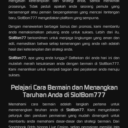
mengasah keterampilan dan strategi anda, sambil menikmati
prosesnya. Tidak peduli apakah anda seorang pemula yang
bersemangat atau pemain berpengalaman yang mencari tantangan
baru, SlotBom777 menyediakan platform yang sempurna.
Dengan menawarkan berbagai bonus dan promosi, kami membantu
anda memaksimalkan peluang anda untuk sukses. Lebih dari itu,
SlotBom77
berkomitmen untuk menjaga lingkungan yang aman dan
adil, memastikan bahwa setiap kemenangan yang anda raih adalah
hasil dari keterampilan dan strategi anda.
SlotBom77
, apa yang anda tunggu? Daftarkan diri anda hari ini dan
mulailah meraih kesuksesan anda dengan bermain di SlotBom777.
Kami menantikan untuk menjadi bagian dari perjalanan anda menuju
sukses.
Pelajari Cara Bermain dan Menangkan
Taruhan Anda di SlotBom777
Memahami cara bermain adalah langkah pertama untuk
memenangkan taruhan anda di
SlotBom77
. Kami menyediakan
petunjuk dan panduan permainan yang mudah dimengerti untuk
membantu anda memahami dasar-dasar dan strategi bermain. Dari
Sportsbook Odds hingga Live Casino, setiap permainan memiliki tata