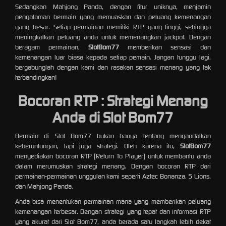
Sedangkan Mahjong Panda, dengan fitur uniknya, menjamin
pengalaman bermain yang memuaskan dan peluang kemenangan
yang besar. Setiap permainan memiliki RTP yang tinggi, sehingga
meningkatkan peluang anda untuk memenangkan jackpot. Dengan
beragam permainan,
SlotBom77
memberikan sensasi dan
kemenangan luar biasa kepada setiap pemain. Jangan tunggu lagi,
bergabunglah dengan kami dan rasakan sensasi menang yang tak
terbandingkan!
Bocoran RTP : Strategi Menang
Anda di Slot Bom77
Bermain di Slot Bom77 bukan hanya tentang mengandalkan
keberuntungan, tapi juga strategi. Oleh karena itu,
SlotBom77
menyediakan bocoran RTP (Return To Player) untuk membantu anda
dalam merumuskan strategi menang. Dengan bocoran RTP dari
permainan-permainan unggulan kami seperti Aztec Bonanza, 5 Lions,
dan Mahjong Panda.
Anda bisa menentukan permainan mana yang memberikan peluang
kemenangan terbesar. Dengan strategi yang tepat dan informasi RTP
yang akurat dari Slot Bom77, anda berada satu langkah lebih dekat