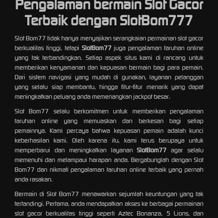
Pengalaman bermain Slot Gacor
Terbaik dengan SlotBom777
Slot Bom77 tidak hanya menyajikan serangkaian permainan slot gacor
berkualitas tinggi, tetapi
SlotBom77
juga pengalaman taruhan online
yang tak terbandingkan. Setiap aspek situs kami di rancang untuk
memberikan kenyamanan dan kepuasan bermain bagi para pemain.
Dari sistem navigasi yang mudah di gunakan, layanan pelanggan
yang selalu siap membantu, hingga fitur-fitur menarik yang dapat
meningkatkan peluang anda memenangkan jackpot besar.
Slot Bom77 selalu berkomitmen untuk memberikan pengalaman
taruhan online yang memuaskan dan berkesan bagi setiap
pemainnya. Kami percaya bahwa kepuasan pemain adalah kunci
keberhasilan kami. Oleh karena itu, kami terus berupaya untuk
memperbarui dan meningkatkan layanan
SlotBom77
agar selalu
memenuhi dan melampaui harapan anda. Bergabunglah dengan Slot
Bom77 dan nikmati pengalaman taruhan online terbaik yang pernah
anda rasakan.
Bermain di Slot Bom77 menawarkan sejumlah keuntungan yang tak
tertandingi. Pertama, anda mendapatkan akses ke berbagai permainan
slot gacor berkualitas tinggi seperti Aztec Bonanza, 5 Lions, dan