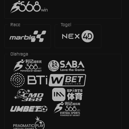
Race
Togel
Olahraga