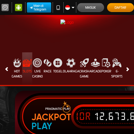
Main di
MASUK
DAFTAR
Telegram
HOT
SLOTS
LIVE
RACE
TOGEL
OLAHRAGA
CRASH
ARCADE
POKER
E-
SABUN
GAMES
CASINO
GAME
SPORTS
AYAM
IDR
12,673,
JACKPOT
PLAY