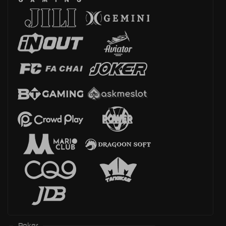
Poker