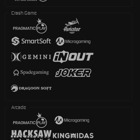
Crash Game
Arcade