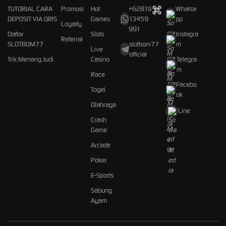
TUTORIAL CARA
Promosi
Hot
+62819
Whatsa
DEPOSIT VIA QRIS
Games
13459
pp
Loyalty
991
Daftar
Slots
Instagra
Referral
SLOTBOM77
slotbom77
m
Live
official
Trik Menang Judi
Casino
Telegra
m
Race
Facebo
Togel
ok
Olahraga
Line
Crash
Game
Arcade
Poker
E-Sports
Sabung
Ayam