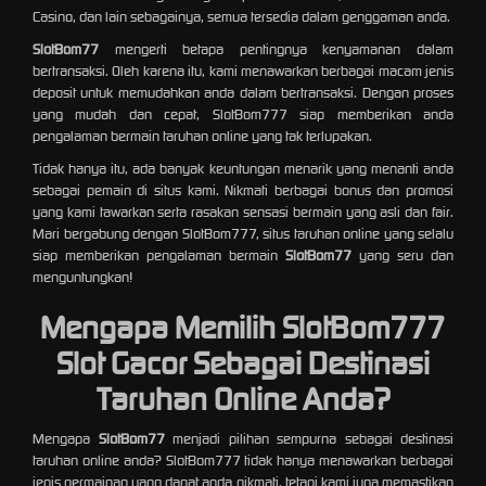
Casino, dan lain sebagainya, semua tersedia dalam genggaman anda.
SlotBom77
mengerti betapa pentingnya kenyamanan dalam
bertransaksi. Oleh karena itu, kami menawarkan berbagai macam jenis
deposit untuk memudahkan anda dalam bertransaksi. Dengan proses
yang mudah dan cepat, SlotBom777 siap memberikan anda
pengalaman bermain taruhan online yang tak terlupakan.
Tidak hanya itu, ada banyak keuntungan menarik yang menanti anda
sebagai pemain di situs kami. Nikmati berbagai bonus dan promosi
yang kami tawarkan serta rasakan sensasi bermain yang asli dan fair.
Mari bergabung dengan SlotBom777, situs taruhan online yang selalu
siap memberikan pengalaman bermain
SlotBom77
yang seru dan
menguntungkan!
Mengapa Memilih SlotBom777
Slot Gacor Sebagai Destinasi
Taruhan Online Anda?
Mengapa
SlotBom77
menjadi pilihan sempurna sebagai destinasi
taruhan online anda? SlotBom777 tidak hanya menawarkan berbagai
jenis permainan yang dapat anda nikmati, tetapi kami juga memastikan