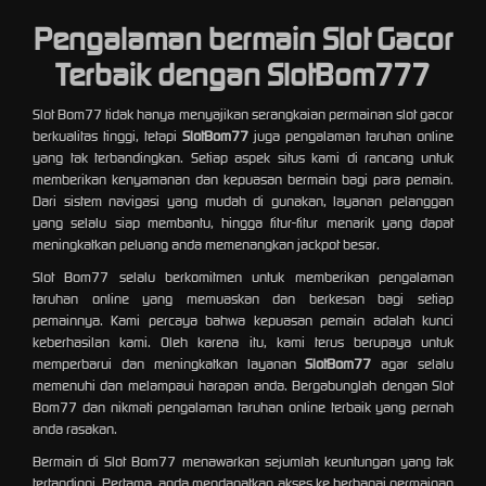
Pengalaman bermain Slot Gacor
Terbaik dengan SlotBom777
Slot Bom77 tidak hanya menyajikan serangkaian permainan slot gacor
berkualitas tinggi, tetapi
SlotBom77
juga pengalaman taruhan online
yang tak terbandingkan. Setiap aspek situs kami di rancang untuk
memberikan kenyamanan dan kepuasan bermain bagi para pemain.
Dari sistem navigasi yang mudah di gunakan, layanan pelanggan
yang selalu siap membantu, hingga fitur-fitur menarik yang dapat
meningkatkan peluang anda memenangkan jackpot besar.
Slot Bom77 selalu berkomitmen untuk memberikan pengalaman
taruhan online yang memuaskan dan berkesan bagi setiap
pemainnya. Kami percaya bahwa kepuasan pemain adalah kunci
keberhasilan kami. Oleh karena itu, kami terus berupaya untuk
memperbarui dan meningkatkan layanan
SlotBom77
agar selalu
memenuhi dan melampaui harapan anda. Bergabunglah dengan Slot
Bom77 dan nikmati pengalaman taruhan online terbaik yang pernah
anda rasakan.
Bermain di Slot Bom77 menawarkan sejumlah keuntungan yang tak
tertandingi. Pertama, anda mendapatkan akses ke berbagai permainan