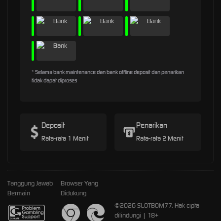
* Selama bank maintenance dan bank offline deposit dan penarikan
tidak dapat diproses
Deposit
Penarikan
Rata-rata 1 Menit
Rata-rata 2 Menit
Tanggung Jawab
Browser Yang
Bermain
Didukung
©2026 SLOTBOM77. Hak cipta
dilindungi | 18+