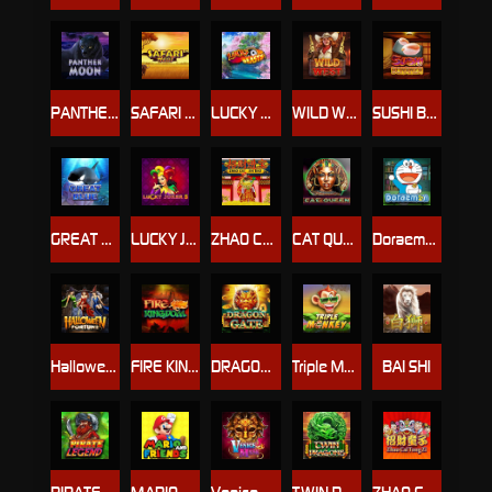
PANTHER MOON
SAFARI HEAT
LUCKY BEASTS
WILD WEST
SUSHI BONANZA
GREAT BLUE
LUCKY JOKER 5
ZHAO CAI JIN BAO
CAT QUEEN
Doraemon
Halloween Fortune
FIRE KINGDOM
DRAGON GATE
Triple Monkey
BAI SHI